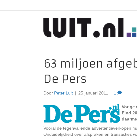
63 miljoen afge
De Pers
Door
Peter Luit
|
25 januari 2011
|
1
Vorige 
Eind 2
daarmee
Vooral de tegenvallende advertentieverkopen maa
Onduidelijkheid over afspraken en transacties w