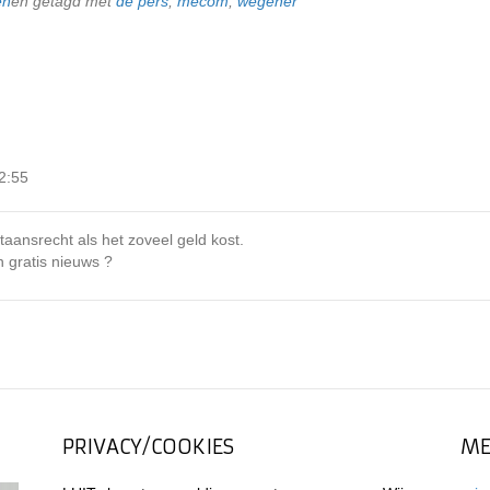
en
en getagd met
de pers
,
mecom
,
wegener
2:55
aansrecht als het zoveel geld kost.
 gratis nieuws ?
PRIVACY/COOKIES
ME