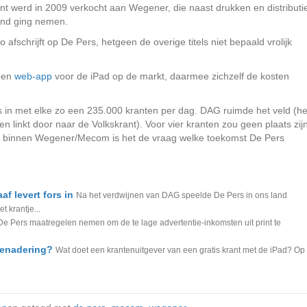
ant werd in 2009 verkocht aan Wegener, die naast drukken en distributi
hand ging nemen.
 afschrijft op De Pers, hetgeen de overige titels niet bepaald vrolijk
een
web-app
voor de iPad op de markt, daarmee zichzelf de kosten
 in met elke zo een 235.000 kranten per dag. DAG ruimde het veld (he
n linkt door naar de Volkskrant). Voor vier kranten zou geen plaats zij
binnen Wegener/Mecom is het de vraag welke toekomst De Pers
f levert fors in
Na het verdwijnen van DAG speelde De Pers in ons land
t krantje...
e Pers maatregelen nemen om de te lage advertentie-inkomsten uit print te
benadering?
Wat doet een krantenuitgever van een gratis krant met de iPad? Op