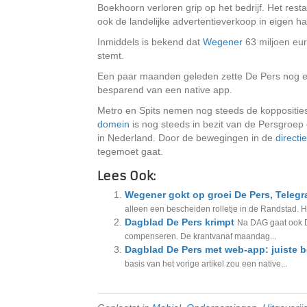
Boekhoorn verloren grip op het bedrijf. Het rest
ook de landelijke advertentieverkoop in eigen 
Inmiddels is bekend dat
Wegener
63 miljoen euro
stemt.
Een paar maanden geleden zette De Pers nog 
besparend van een native app.
Metro en Spits nemen nog steeds de kopposities
domein
is nog steeds in bezit van de Persgroep e
in Nederland. Door de bewegingen in de
directie
tegemoet gaat.
Lees Ook:
Wegener gokt op groei De Pers, Telegraa
alleen een bescheiden rolletje in de Randstad. He
Dagblad De Pers krimpt
Na DAG gaat ook D
compenseren. De krantvanaf maandag...
Dagblad De Pers met web-app: juiste 
basis van het vorige artikel zou een native...