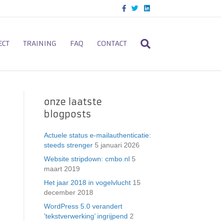
F
T
L
a
w
i
c
i
n
e
t
k
b
t
e
o
e
d
ECT
TRAINING
FAQ
CONTACT
o
r
i
k
n
onze laatste
blogposts
Actuele status e-mailauthenticatie:
steeds strenger
5 januari 2026
Website stripdown: cmbo.nl
5
maart 2019
Het jaar 2018 in vogelvlucht
15
december 2018
WordPress 5.0 verandert
’tekstverwerking’ ingrijpend
2