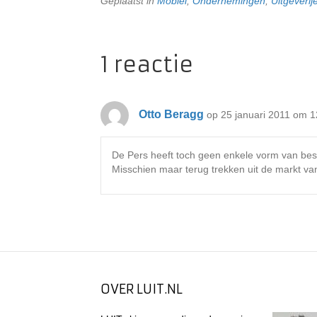
Geplaatst in
Mobiel
,
Ondernemingen
,
Uitgeverij
1 reactie
Otto Beragg
op 25 januari 2011 om 1
De Pers heeft toch geen enkele vorm van best
Misschien maar terug trekken uit de markt van
OVER LUIT.NL