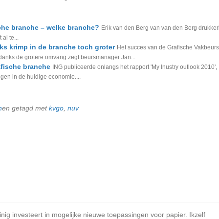
sche branche – welke branche?
Erik van den Berg van van den Berg drukkeri
l te...
s krimp in de branche toch groter
Het succes van de Grafische Vakbeurs
Ondanks de grotere omvang zegt beursmanager Jan...
fische branche
ING publiceerde onlangs het rapport 'My Inustry outlook 2010',
ngen in de huidige economie....
n
en getagd met
kvgo
,
nuv
nig investeert in mogelijke nieuwe toepassingen voor papier. Ikzelf