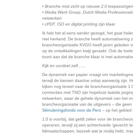
• Branche mist zicht op nieuwe 2.0 toepassinge
• Media Werk Groep, Dutch Media Professional
netwerken
• cPDF, ISO en digital printing zijn klaar
Ik heb het al eens eerder gezegd, het gaat hel
niet herkend. De branche heeft automatisering 
brancheorganisatie KVGO heeft jaren geleden vi
op de ontwikkelingen kwijt geraakt. Ook de toel
toont aan dat de branche klaar is met automatis
Kijk en oordeel zelf……
De dynamiek van papier vraagt om marketingmetho
terwijl de kansen daartoe volop aanwezig zijn. 
kijken nog teveel naar de brancheorganisatie 1.
connecties met TNO zijn hopeloze laatste pogin
netwerken, waar de gehele dynamiek van het me
brancheorganisatie van de uitgevers – die geen
Stimuleringsfonds voor de Pers
– op het gebied 
1.0 is voorbij, dat geldt zeker voor de brancheo
opereren, terwijl zij een achterhoede ‘gevecht’ le
lidmaatschappen, bezoek wat je nodig hebt, maa