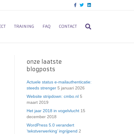
F
T
L
a
w
i
c
i
n
e
t
k
b
t
e
o
e
d
ECT
TRAINING
FAQ
CONTACT
o
r
i
k
n
onze laatste
blogposts
Actuele status e-mailauthenticatie:
steeds strenger
5 januari 2026
Website stripdown: cmbo.nl
5
maart 2019
Het jaar 2018 in vogelvlucht
15
december 2018
WordPress 5.0 verandert
’tekstverwerking’ ingrijpend
2