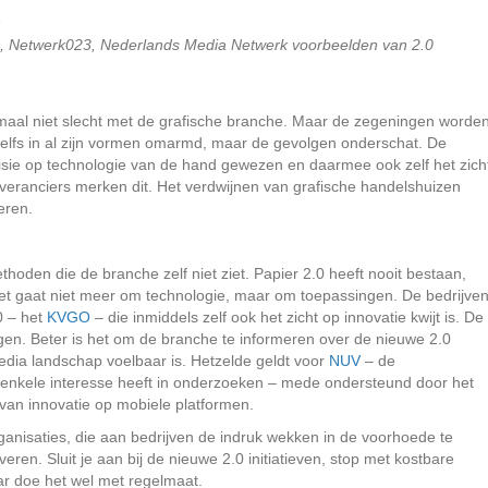
n
s, Netwerk023, Nederlands Media Netwerk voorbeelden van 2.0
emaal niet slecht met de grafische branche. Maar de zegeningen worde
zelfs in al zijn vormen omarmd, maar de gevolgen onderschat. De
sie op technologie van de hand gewezen en daarmee ook zelf het zich
everanciers merken dit. Het verdwijnen van grafische handelshuizen
eren.
den die de branche zelf niet ziet. Papier 2.0 heeft nooit bestaan,
Het gaat niet meer om technologie, maar om toepassingen. De bedrijve
0 – het
KVGO
– die inmiddels zelf ook het zicht op innovatie kwijt is. De
gen. Beter is het om de branche te informeren over de nieuwe 2.0
dia landschap voelbaar is. Hetzelde geldt voor
NUV
– de
 enkele interesse heeft in onderzoeken – mede ondersteund door het
van innovatie op mobiele platformen.
rganisaties, die aan bedrijven de indruk wekken in de voorhoede te
veren. Sluit je aan bij de nieuwe 2.0 initiatieven, stop met kostbare
r doe het wel met regelmaat.