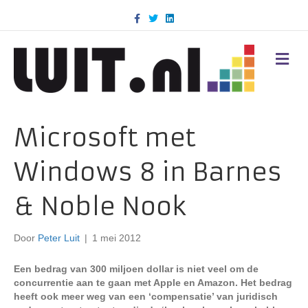
F
T
L
a
w
i
c
i
n
e
t
k
b
t
e
M
o
e
d
E
o
r
i
N
k
n
U
Microsoft met
Windows 8 in Barnes
& Noble Nook
Door
Peter Luit
|
1 mei 2012
Een bedrag van 300 miljoen dollar is niet veel om de
concurrentie aan te gaan met Apple en Amazon. Het bedrag
heeft ook meer weg van een ‘compensatie’ van juridisch