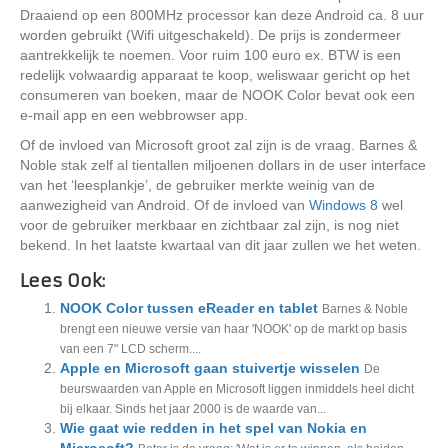
Draaiend op een 800MHz processor kan deze Android ca. 8 uur
worden gebruikt (Wifi uitgeschakeld). De prijs is zondermeer
aantrekkelijk te noemen. Voor ruim 100 euro ex. BTW is een
redelijk volwaardig apparaat te koop, weliswaar gericht op het
consumeren van boeken, maar de NOOK Color bevat ook een
e-mail app en een webbrowser app.
Of de invloed van Microsoft groot zal zijn is de vraag. Barnes &
Noble stak zelf al tientallen miljoenen dollars in de user interface
van het ‘leesplankje’, de gebruiker merkte weinig van de
aanwezigheid van Android. Of de invloed van
Windows 8
wel
voor de gebruiker merkbaar en zichtbaar zal zijn, is nog niet
bekend. In het laatste kwartaal van dit jaar zullen we het weten.
Lees Ook:
NOOK Color tussen eReader en tablet
Barnes & Noble
brengt een nieuwe versie van haar 'NOOK' op de markt op basis
van een 7" LCD scherm....
Apple en Microsoft gaan stuivertje wisselen
De
beurswaarden van Apple en Microsoft liggen inmiddels heel dicht
bij elkaar. Sinds het jaar 2000 is de waarde van...
Wie gaat wie redden in het spel van Nokia en