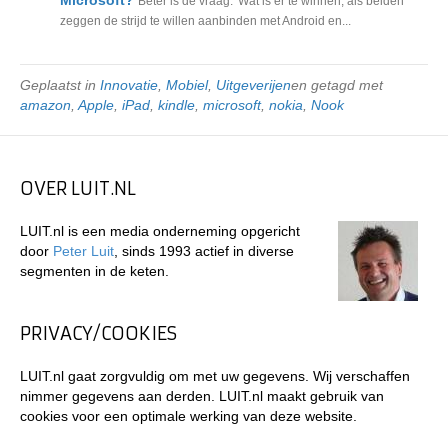
Microsoft?
Beter is de vraag: 'Wat is er te winnen, als beiden
zeggen de strijd te willen aanbinden met Android en...
Geplaatst in
Innovatie
,
Mobiel
,
Uitgeverijen
en getagd met
amazon
,
Apple
,
iPad
,
kindle
,
microsoft
,
nokia
,
Nook
OVER LUIT.NL
LUIT.nl is een media onderneming opgericht
door
Peter Luit
, sinds 1993 actief in diverse
segmenten in de keten.
PRIVACY/COOKIES
LUIT.nl gaat zorgvuldig om met uw gegevens. Wij verschaffen
nimmer gegevens aan derden. LUIT.nl maakt gebruik van
cookies voor een optimale werking van deze website.