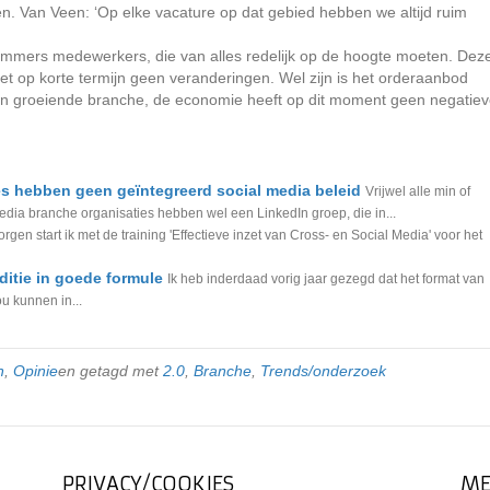
en. Van Veen: ‘Op elke vacature op dat gebied hebben we altijd ruim
jn immers medewerkers, die van alles redelijk op de hoogte moeten. Dez
ziet op korte termijn geen veranderingen. Wel zijn is het orderaanbod
n groeiende branche, de economie heeft op dit moment geen negatie
es hebben geen geïntegreerd social media beleid
Vrijwel alle min of
media branche organisaties hebben wel een LinkedIn groep, die in...
rgen start ik met de training 'Effectieve inzet van Cross- en Social Media' voor het
itie in goede formule
Ik heb inderdaad vorig jaar gezegd dat het format van
 kunnen in...
n
,
Opinie
en getagd met
2.0
,
Branche
,
Trends/onderzoek
PRIVACY/COOKIES
ME