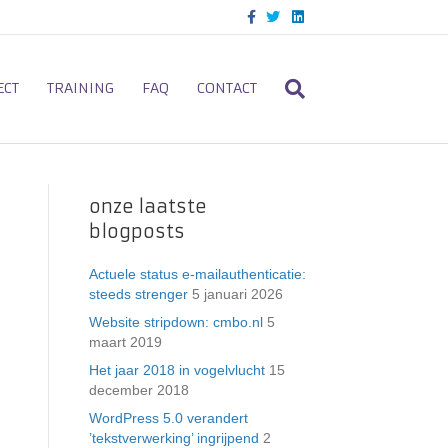
F
T
L
a
w
i
c
i
n
e
t
k
b
t
e
o
e
d
ECT
TRAINING
FAQ
CONTACT
o
r
i
k
n
onze laatste
blogposts
Actuele status e-mailauthenticatie:
steeds strenger
5 januari 2026
Website stripdown: cmbo.nl
5
maart 2019
Het jaar 2018 in vogelvlucht
15
december 2018
WordPress 5.0 verandert
’tekstverwerking’ ingrijpend
2