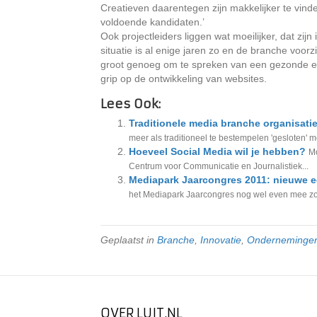
Creatieven daarentegen zijn makkelijker te vind
voldoende kandidaten.’
Ook projectleiders liggen wat moeilijker, dat zi
situatie is al enige jaren zo en de branche voor
groot genoeg om te spreken van een gezonde e
grip op de ontwikkeling van websites.
Lees Ook:
Traditionele media branche organisati
meer als traditioneel te bestempelen 'gesloten' 
Hoeveel Social Media wil je hebben?
Mo
Centrum voor Communicatie en Journalistiek...
Mediapark Jaarcongres 2011: nieuwe ed
het Mediapark Jaarcongres nog wel even mee zou
Geplaatst in
Branche
,
Innovatie
,
Onderneminge
OVER LUIT.NL