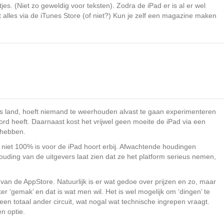
es. (Niet zo geweldig voor teksten). Zodra de iPad er is al er wel
lles via de iTunes Store (of niet?) Kun je zelf een magazine maken
ns land, hoeft niemand te weerhouden alvast te gaan experimenteren
rd heeft. Daarnaast kost het vrijwel geen moeite de iPad via een
 hebben.
niet 100% is voor de iPad hoort erbij. Afwachtende houdingen
ouding van de uitgevers laat zien dat ze het platform serieus nemen,
n van de AppStore. Natuurlijk is er wat gedoe over prijzen en zo, maar
r ‘gemak’ en dat is wat men wil. Het is wel mogelijk om ‘dingen’ te
en totaal ander circuit, wat nogal wat technische ingrepen vraagt.
n optie.