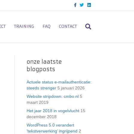
F
T
L
a
w
i
c
i
n
e
t
k
b
t
e
o
e
d
ECT
TRAINING
FAQ
CONTACT
o
r
i
k
n
onze laatste
blogposts
Actuele status e-mailauthenticatie:
steeds strenger
5 januari 2026
Website stripdown: cmbo.nl
5
maart 2019
Het jaar 2018 in vogelvlucht
15
december 2018
WordPress 5.0 verandert
’tekstverwerking’ ingrijpend
2