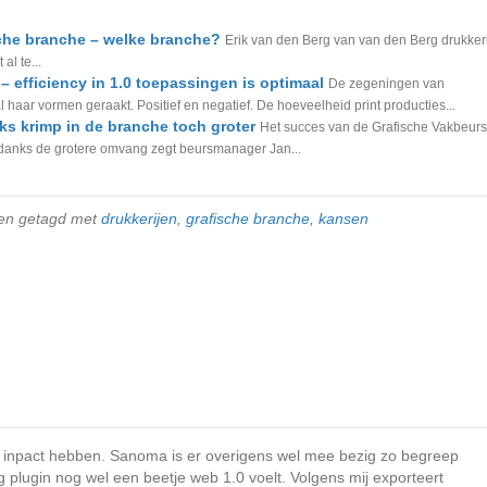
sche branche – welke branche?
Erik van den Berg van van den Berg drukkeri
l te...
 efficiency in 1.0 toepassingen is optimaal
De zegeningen van
 haar vormen geraakt. Positief en negatief. De hoeveelheid print producties...
s krimp in de branche toch groter
Het succes van de Grafische Vakbeurs
Ondanks de grotere omvang zegt beursmanager Jan...
en getagd met
drukkerijen
,
grafische branche
,
kansen
ast inpact hebben. Sanoma is er overigens wel mee bezig zo begreep
 plugin nog wel een beetje web 1.0 voelt. Volgens mij exporteert