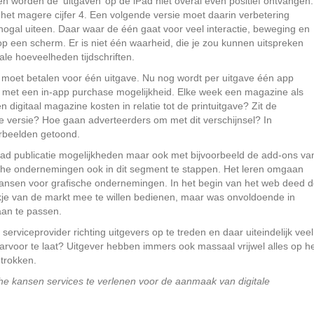
en worden de ‘uitgaven’ op de iPad niet overal even positief ontvangen.
het magere cijfer 4. Een volgende versie moet daarin verbetering
ogal uiteen. Daar waar de één gaat voor veel interactie, beweging en
 op een scherm. Er is niet één waarheid, die je zou kunnen uitspreken
le hoeveelheden tijdschriften.
t moet betalen voor één uitgave. Nu nog wordt per uitgave één app
p, met een in-app purchase mogelijkheid. Elke week een magazine als
 digitaal magazine kosten in relatie tot de printuitgave? Zit de
e versie? Hoe gaan adverteerders om met dit verschijnsel? In
rbeelden getoond.
iPad publicatie mogelijkheden maar ook met bijvoorbeeld de add-ons va
che ondernemingen ook in dit segment te stappen. Het leren omgaan
 kansen voor grafische ondernemingen. In het begin van het web deed 
kje van de markt mee te willen bedienen, maar was onvoldoende in
aan te passen.
serviceprovider richting uitgevers op te treden en daar uiteindelijk veel
arvoor te laat? Uitgever hebben immers ook massaal vrijwel alles op h
trokken.
che kansen services te verlenen voor de aanmaak van digitale