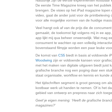
Natuurlijk zijn de eerste experimenten kostbaar 
De eerste Time Magazine kreeg van het publiek 
brengen. De visies op het iPad magazine lopen n
video, gaat de ander juist voor de printbeleving
voor alle mogelijke vormen van de huidige massa
Veel hangt ook af van de prijs die de concumen
gemaakt, de toekomst ligt volgens mij in ee ap
app lijkt mij qua beheer onwenselijk. Wat mag een
consument te wachten op een volledig interactiv
bovenstaand filmpje worden een paar leuke voo
De komst van
CS5
biedt in basis al voldoende 
Woodwing
zijn er voldoende kansen voor grafis
met het maken van digitale uitgaven biedt juist
grafische branche nog een poging daar een stu
staat organisatie, workflow en kennis en kunde 
Het tijdschriften segment is groot genoeg om als 
kostbaar werk uit handen te nemen. Of is het da
gebied van ontwerp en prepress naar zich toege
Geef je eigen mening: ‘Heeft de grafische bran
magazines?’