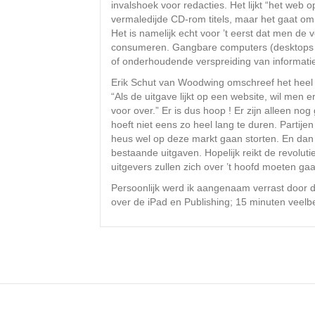
invalshoek voor redacties. Het lijkt “het web
vermaledijde CD-rom titels, maar het gaat om 
Het is namelijk echt voor ’t eerst dat men de 
consumeren. Gangbare computers (desktops e
of onderhoudende verspreiding van informatie
Erik Schut van Woodwing omschreef het heel 
“Als de uitgave lijkt op een website, wil men e
voor over.” Er is dus hoop ! Er zijn alleen no
hoeft niet eens zo heel lang te duren. Parti
heus wel op deze markt gaan storten. En dan h
bestaande uitgaven. Hopelijk reikt de revolut
uitgevers zullen zich over ’t hoofd moeten 
Persoonlijk werd ik aangenaam verrast door 
over de iPad en Publishing; 15 minuten veelb