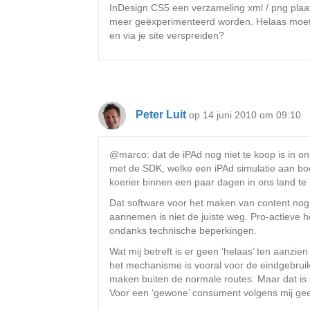
InDesign CS5 een verzameling xml / png plaatj
meer geëxperimenteerd worden. Helaas moet a
en via je site verspreiden?
Peter Luit
op 14 juni 2010 om 09:10
@marco: dat de iPAd nog niet te koop is in o
met de SDK, welke een iPAd simulatie aan boo
koerier binnen een paar dagen in ons land te
Dat software voor het maken van content nog 
aannemen is niet de juiste weg. Pro-actieve h
ondanks technische beperkingen.
Wat mij betreft is er geen ‘helaas’ ten aanzie
het mechanisme is vooral voor de eindgebruike
maken buiten de normale routes. Maar dat is e
Voor een ‘gewone’ consument volgens mij gee