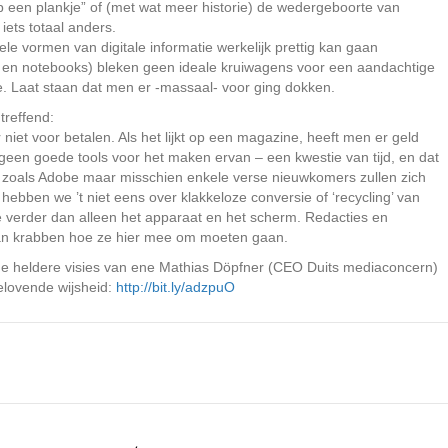
 op een plankje” of (met wat meer historie) de wedergeboorte van
iets totaal anders.
vele vormen van digitale informatie werkelijk prettig kan gaan
n notebooks) bleken geen ideale kruiwagens voor een aandachtige
. Laat staan dat men er -massaal- voor ging dokken.
treffend:
r niet voor betalen. Als het lijkt op een magazine, heeft men er geld
g geen goede tools voor het maken ervan – een kwestie van tijd, en dat
jen zoals Adobe maar misschien enkele verse nieuwkomers zullen zich
ebben we ’t niet eens over klakkeloze conversie of ‘recycling’ van
ie verder dan alleen het apparaat en het scherm. Redacties en
gaan krabben hoe ze hier mee om moeten gaan.
de heldere visies van ene Mathias Döpfner (CEO Duits mediaconcern)
elovende wijsheid:
http://bit.ly/adzpuO