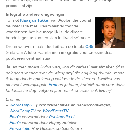
proces zal zijn.
Integratie andere omgevingen
Tot slot
Klaasjan Tukker
van Adobe, die vooral
de integratie met Dreamweaver toonde,
waarbinnen het live mogelijk is, de directe
handelingen te kunnen zien in ‘liveview’ mode.
Dreamweaver maakt deel uit van de totale
CS5
Suite van Adobe, waarbinnen integratie voor crossmediaal
publiceren centraal staat.
Ja, en toen moest ik dus weg, kon dit verhaal niet afmaken (dus
ook geen verslag over de ‘afterparty’ die nog lang duurde, maar
ik hoop dat de optekening voldoende de sfeer en kwaliteit van
dit event weerspiegelt.
Erno
en je team, hartelijk dank voor deze
fantastische dag, volgend jaar ben ik er zeker ook live bij!
Bronnen:
–
WordcampNL
(voor presentaties en nabeschouwingen)
–
WordCampTV
en
WordPressTV
–
Foto’s
verzorgd door
Punkmedia.nl
–
Foto’s
verzorgd door Happy Hotelier
–
Presentatie
Roy Huiskes op SlideShare