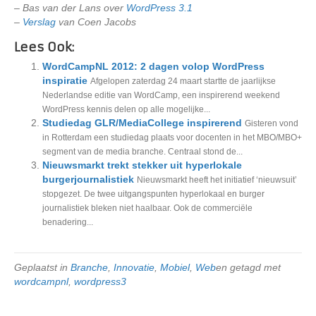
– Bas van der Lans over
WordPress 3.1
–
Verslag
van Coen Jacobs
Lees Ook:
WordCampNL 2012: 2 dagen volop WordPress
inspiratie
Afgelopen zaterdag 24 maart startte de jaarlijkse
Nederlandse editie van WordCamp, een inspirerend weekend
WordPress kennis delen op alle mogelijke...
Studiedag GLR/MediaCollege inspirerend
Gisteren vond
in Rotterdam een studiedag plaats voor docenten in het MBO/MBO+
segment van de media branche. Centraal stond de...
Nieuwsmarkt trekt stekker uit hyperlokale
burgerjournalistiek
Nieuwsmarkt heeft het initiatief ‘nieuwsuit’
stopgezet. De twee uitgangspunten hyperlokaal en burger
journalistiek bleken niet haalbaar. Ook de commerciële
benadering...
Geplaatst in
Branche
,
Innovatie
,
Mobiel
,
Web
en getagd met
wordcampnl
,
wordpress3