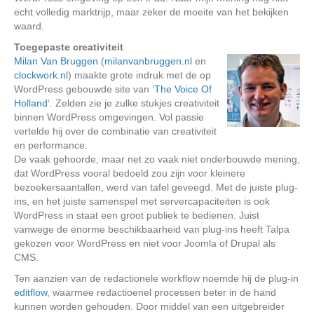
echt volledig marktrijp, maar zeker de moeite van het bekijken
waard.
Toegepaste creativiteit
Milan Van Bruggen
(
milanvanbruggen.nl
en
clockwork.nl
) maakte grote indruk met de op
WordPress gebouwde site van ‘
The Voice Of
Holland
‘. Zelden zie je zulke stukjes creativiteit
binnen WordPress omgevingen. Vol passie
vertelde hij over de combinatie van creativiteit
en performance.
De vaak gehoorde, maar net zo vaak niet onderbouwde mening,
dat WordPress vooral bedoeld zou zijn voor kleinere
bezoekersaantallen, werd van tafel geveegd. Met de juiste plug-
ins, en het juiste samenspel met servercapaciteiten is ook
WordPress in staat een groot publiek te bedienen. Juist
vanwege de enorme beschikbaarheid van plug-ins heeft Talpa
gekozen voor WordPress en niet voor Joomla of Drupal als
CMS.
Ten aanzien van de redactionele workflow noemde hij de plug-in
editflow
, waarmee redactioenel processen beter in de hand
kunnen worden gehouden. Door middel van een uitgebreider