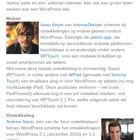
‘status’ palet en een ‘editorial calendar’ kan ook een groter team
werken aan een WordPress site.
Mobiel
Isaac Keyet
van
IntenseDebate
schetste de
ontwikkelingen op mobiel gebied rondom
WordPress. Enerzijds de
admin-app
, die
inmiddels op verschillende mobiele platformen
beschikbaar is en anderzijds onder andere
WPTouch
, voor een mobiele look&feel op
zowel smartphones als tablets.
Met name deze laatste ontwikkeling is stormachtig. Naast
WPTouch, is onder andere ook
WiPad
(gemaakt met
Sencha
Touch
) een bruikbare plug-in voor WordPress op tablets (nu nog
hoofdzakelijk iPad). Deze producten verkeren – net zoals
PadPressed) allemaal nog in een pril ontwikkel stadium, met
uitzondering van WPTouch 2.1 Pro, welke volgende week als
final release beschikbaar zal komen.
Ontwikkeling
Andrew Nacin
, één van de ‘kern’ ontwikkelaars
binnen WordPress schetste het ontwikkeltraject
voor WordPress 3.1 (december 2010) en 3.2