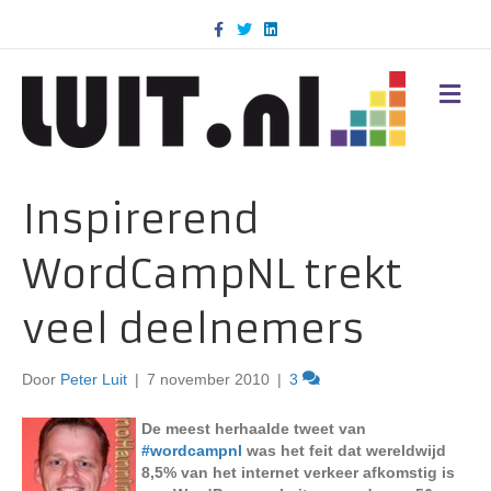
F
T
L
a
w
i
c
i
n
e
t
k
b
t
e
M
o
e
d
E
o
r
i
N
k
n
U
Inspirerend
WordCampNL trekt
veel deelnemers
Door
Peter Luit
|
7 november 2010
|
3
De meest herhaalde tweet van
#wordcampnl
was het feit dat wereldwijd
8,5% van het internet verkeer afkomstig is