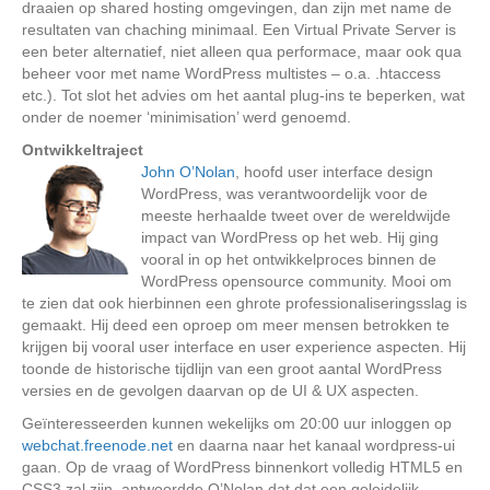
draaien op shared hosting omgevingen, dan zijn met name de
resultaten van chaching minimaal. Een Virtual Private Server is
een beter alternatief, niet alleen qua performace, maar ook qua
beheer voor met name WordPress multistes – o.a. .htaccess
etc.). Tot slot het advies om het aantal plug-ins te beperken, wat
onder de noemer ‘minimisation’ werd genoemd.
Ontwikkeltraject
John O’Nolan
, hoofd user interface design
WordPress, was verantwoordelijk voor de
meeste herhaalde tweet over de wereldwijde
impact van WordPress op het web. Hij ging
vooral in op het ontwikkelproces binnen de
WordPress opensource community. Mooi om
te zien dat ook hierbinnen een ghrote professionaliseringsslag is
gemaakt. Hij deed een oproep om meer mensen betrokken te
krijgen bij vooral user interface en user experience aspecten. Hij
toonde de historische tijdlijn van een groot aantal WordPress
versies en de gevolgen daarvan op de UI & UX aspecten.
Geïnteresseerden kunnen wekelijks om 20:00 uur inloggen op
webchat.freenode.net
en daarna naar het kanaal wordpress-ui
gaan. Op de vraag of WordPress binnenkort volledig HTML5 en
CSS3 zal zijn, antwoordde O’Nolan dat dat een geleidelijk