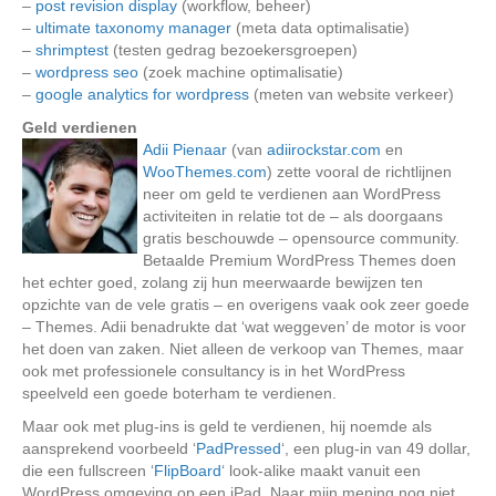
–
post revision display
(workflow, beheer)
–
ultimate taxonomy manager
(meta data optimalisatie)
–
shrimptest
(testen gedrag bezoekersgroepen)
–
wordpress seo
(zoek machine optimalisatie)
–
google analytics for wordpress
(meten van website verkeer)
Geld verdienen
Adii Pienaar
(van
adiirockstar.com
en
WooThemes.com
) zette vooral de richtlijnen
neer om geld te verdienen aan WordPress
activiteiten in relatie tot de – als doorgaans
gratis beschouwde – opensource community.
Betaalde Premium WordPress Themes doen
het echter goed, zolang zij hun meerwaarde bewijzen ten
opzichte van de vele gratis – en overigens vaak ook zeer goede
– Themes. Adii benadrukte dat ‘wat weggeven’ de motor is voor
het doen van zaken. Niet alleen de verkoop van Themes, maar
ook met professionele consultancy is in het WordPress
speelveld een goede boterham te verdienen.
Maar ook met plug-ins is geld te verdienen, hij noemde als
aansprekend voorbeeld ‘
PadPressed
‘, een plug-in van 49 dollar,
die een fullscreen ‘
FlipBoard
‘ look-alike maakt vanuit een
WordPress omgeving op een iPad. Naar mijn mening nog niet