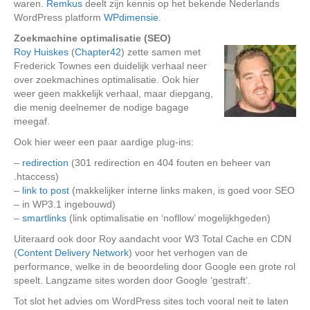
waren.
Remkus
deelt zijn kennis op het bekende Nederlands
WordPress platform
WPdimensie
.
Zoekmachine optimalisatie (SEO)
Roy Huiskes
(
Chapter42
) zette samen met
Frederick Townes een duidelijk verhaal neer
over zoekmachines optimalisatie. Ook hier
weer geen makkelijk verhaal, maar diepgang,
die menig deelnemer de nodige bagage
meegaf.
Ook hier weer een paar aardige plug-ins:
–
redirection
(301 redirection en 404 fouten en beheer van
.htaccess)
–
link to post
(makkelijker interne links maken, is goed voor SEO
– in WP3.1 ingebouwd)
–
smartlinks
(link optimalisatie en ‘nofllow’ mogelijkhgeden)
Uiteraard ook door Roy aandacht voor W3 Total Cache en CDN
(
Content Delivery Network
) voor het verhogen van de
performance, welke in de beoordeling door Google een grote rol
speelt. Langzame sites worden door Google ‘gestraft’.
Tot slot het advies om WordPress sites toch vooral neit te laten