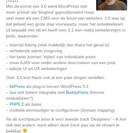
(2011).
Met de komst van 3.0 werd WordPress niet
meer primair als ‘blogtool’ gepositioneerd maar
veel meer als een CMS voor de bouw van websites. 3.0 was op
dat gebeid een grote stap voorwaarts, maar het ontwikkelteam
zit bepaald niet stil en heeft voor 3.1 een reeks verbeteringen in
petto, waaronder:
– internal linking (veel makkelijk dan thans het geval is)
– verbeterde admin omgeving
– het beter kunnen ‘stylen’ van individuele posts
– meer AJAX voor onder andere doorzoeken van een post
– talloze UI en UX verbeteringen
Over 3.2 kon Nacin ook al een paar dingen vertellen:
–
bbPress
als plug-in binnen WordPress 3.2
– dus ook betere integratie met
BuddyPress
(forums
ontdubbelen?)
–
PHP5.2
als basis
– multisite eenvoudiger te configureren (domain mapping)
Na de lunchpauze koos ik voor tweede track ‘Designers’ – ik kon
ook niet anders, want alleen deze track was via de stream te
bekijken