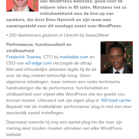
van WordPress websites, goed voor 56
miljoen sites in 60 talen. Minstens net zo
indrukwekkend was de line-up van
sprekers, die door Erno Hannink en zijn team was
samengesteld voor dit eendags event over WordPress.
• 200 deelnemers gisteren in Utrecht bij Seats2Meet
Performance, functionaliteit en
vindbaarheid
Frederick Townes
, CTO bij
mashable.com
en
CEO van
w3-edge.com
verzorgde de aftrap.
Met veel inhoudelijke adviezen legde hij de lat
voor de dag meteen behoorlijk hoog. Geen
algemene inleidingen, maar meteen een reeks technische
handreikingen die de performance, functionaliteit en
vindbaarheid voor vrijwel elke WordPress site ten goede zou
kunnen komen. Uiteraard ook zijn eigen plug-in ‘
W3-total cache
‘.
Bepaald niet de makkelijkste ‘performance’ plug-in met een zeer
aanzienlijk aantal instellingen.
Daarnaast noemde hij nog een aantal plug-ins die naar zijn
mening deel zouden moeten uitmaken van elke WordPress
website: